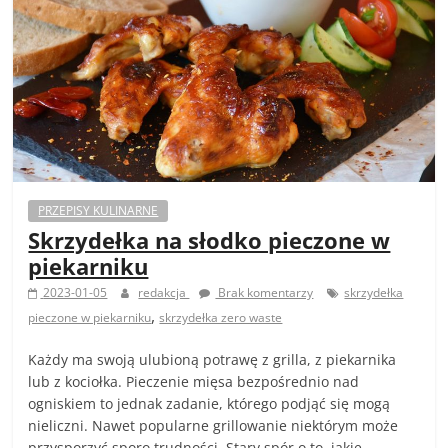
PRZEPISY KULINARNE
Skrzydełka na słodko pieczone w
piekarniku
2023-01-05
redakcja
Brak komentarzy
skrzydełka
,
pieczone w piekarniku
skrzydełka zero waste
Każdy ma swoją ulubioną potrawę z grilla, z piekarnika
lub z kociołka. Pieczenie mięsa bezpośrednio nad
ogniskiem to jednak zadanie, którego podjąć się mogą
nieliczni. Nawet popularne grillowanie niektórym może
przysporzyć sporo trudności. Stary spór o to, jakie