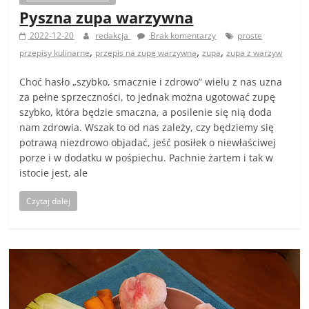
Pyszna zupa warzywna
2022-12-20
redakcja
Brak komentarzy
proste
,
,
,
przepisy kulinarne
przepis na zupę warzywną
zupa
zupa z warzyw
Choć hasło „szybko, smacznie i zdrowo” wielu z nas uzna
za pełne sprzeczności, to jednak można ugotować zupę
szybko, która będzie smaczna, a posilenie się nią doda
nam zdrowia. Wszak to od nas zależy, czy będziemy się
potrawą niezdrowo objadać, jeść posiłek o niewłaściwej
porze i w dodatku w pośpiechu. Pachnie żartem i tak w
istocie jest, ale
Czytaj dalej