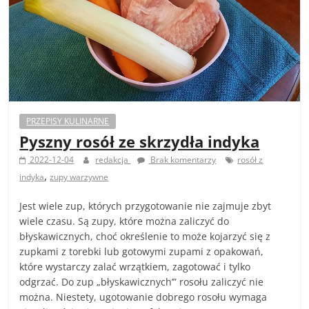
PRZEPISY KULINARNE
Pyszny rosół ze skrzydła indyka
2022-12-04
redakcja
Brak komentarzy
rosół z
,
indyka
zupy warzywne
Jest wiele zup, których przygotowanie nie zajmuje zbyt
wiele czasu. Są zupy, które można zaliczyć do
błyskawicznych, choć określenie to może kojarzyć się z
zupkami z torebki lub gotowymi zupami z opakowań,
które wystarczy zalać wrzątkiem, zagotować i tylko
odgrzać. Do zup „błyskawicznych’” rosołu zaliczyć nie
można. Niestety, ugotowanie dobrego rosołu wymaga