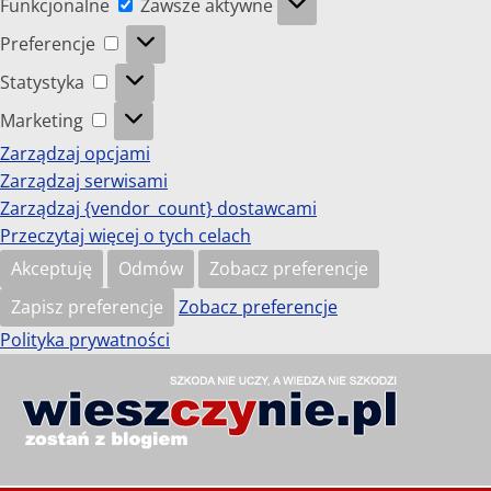
Funkcjonalne
Zawsze aktywne
Preferencje
Preferencje
Statystyka
Statystyka
Marketing
Marketing
Zarządzaj opcjami
Zarządzaj serwisami
Zarządzaj {vendor_count} dostawcami
Przeczytaj więcej o tych celach
Akceptuję
Odmów
Zobacz preferencje
Zapisz preferencje
Zobacz preferencje
Polityka prywatności
Przejdź
do
wieszczynie.pl
treści
Szkoda