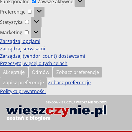
Funkcjonalne
Zawsze aktywne
Preferencje
Preferencje
Statystyka
Statystyka
Marketing
Marketing
Zarządzaj opcjami
Zarządzaj serwisami
Zarządzaj {vendor_count} dostawcami
Przeczytaj więcej o tych celach
Akceptuję
Odmów
Zobacz preferencje
Zapisz preferencje
Zobacz preferencje
Polityka prywatności
Przejdź
do
wieszczynie.pl
treści
Szkoda