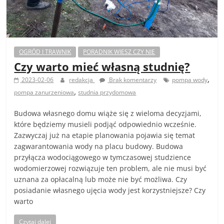
OGRÓD I TRAWNIK
PORADNIK WIESZ CZY NIE
Czy warto mieć własną studnię?
,
2023-02-06
redakcja
Brak komentarzy
pompa wody
,
pompa zanurzeniowa
studnia przydomowa
Budowa własnego domu wiąże się z wieloma decyzjami,
które będziemy musieli podjąć odpowiednio wcześnie.
Zazwyczaj już na etapie planowania pojawia się temat
zagwarantowania wody na placu budowy. Budowa
przyłącza wodociągowego w tymczasowej studzience
wodomierzowej rozwiązuje ten problem, ale nie musi być
uznana za opłacalną lub może nie być możliwa. Czy
posiadanie własnego ujęcia wody jest korzystniejsze? Czy
warto
Czytaj dalej