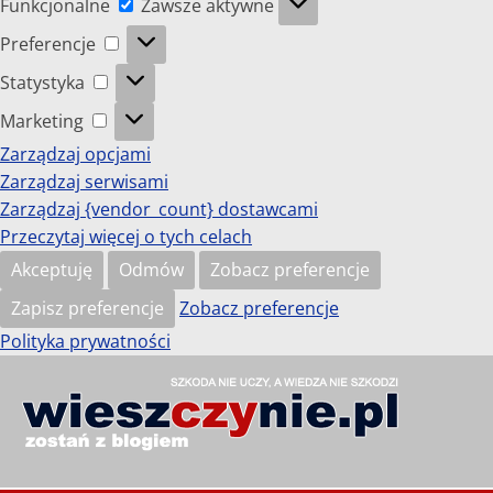
Funkcjonalne
Zawsze aktywne
Preferencje
Preferencje
Statystyka
Statystyka
Marketing
Marketing
Zarządzaj opcjami
Zarządzaj serwisami
Zarządzaj {vendor_count} dostawcami
Przeczytaj więcej o tych celach
Akceptuję
Odmów
Zobacz preferencje
Zapisz preferencje
Zobacz preferencje
Polityka prywatności
Przejdź
do
wieszczynie.pl
treści
Szkoda