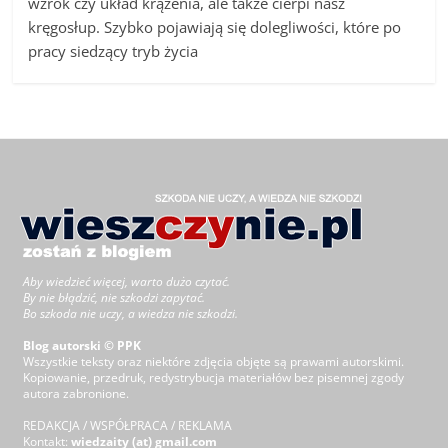
wzrok czy układ krążenia, ale także cierpi nasz
kręgosłup. Szybko pojawiają się dolegliwości, które po
pracy siedzący tryb życia
Aby wiedzieć więcej, warto dużo czytać.
By nie błądzić, nie szkodzi zapytać.
Bo szkoda nie uczy, a wiedza nie szkodzi.
Blog autorski © PPK
Wszystkie teksty oraz niektóre zdjęcia objęte są prawami autorskimi.
Kopiowanie, przedruk, redystrybucja materiałów bez pisemnej zgody
autora zabronione.
REDAKCJA / WSPÓŁPRACA / REKLAMA
Kontakt:
wiedzaity (at) gmail.com