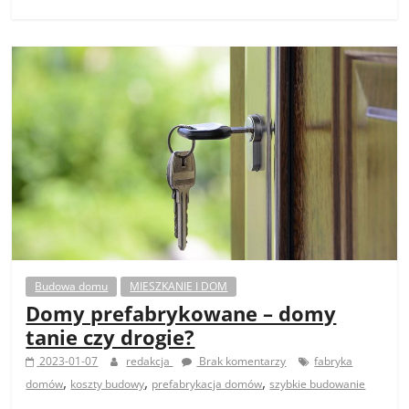
Budowa domu
MIESZKANIE I DOM
Domy prefabrykowane – domy
tanie czy drogie?
2023-01-07
redakcja
Brak komentarzy
fabryka
,
,
,
domów
koszty budowy
prefabrykacja domów
szybkie budowanie