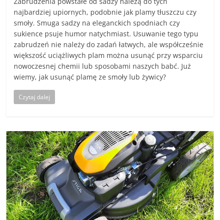
Zabrudzenia powstałe od sadzy należą do tych
najbardziej upiornych, podobnie jak plamy tłuszczu czy
smoły. Smuga sadzy na eleganckich spodniach czy
sukience psuje humor natychmiast. Usuwanie tego typu
zabrudzeń nie należy do zadań łatwych, ale współcześnie
większość uciążliwych plam można usunąć przy wsparciu
nowoczesnej chemii lub sposobami naszych babć. Już
wiemy, jak usunąć plamę ze smoły lub żywicy?
Czytaj dalej