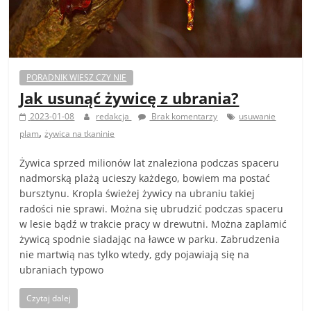
PORADNIK WIESZ CZY NIE
Jak usunąć żywicę z ubrania?
2023-01-08
redakcja
Brak komentarzy
usuwanie
,
plam
żywica na tkaninie
Żywica sprzed milionów lat znaleziona podczas spaceru
nadmorską plażą ucieszy każdego, bowiem ma postać
bursztynu. Kropla świeżej żywicy na ubraniu takiej
radości nie sprawi. Można się ubrudzić podczas spaceru
w lesie bądź w trakcie pracy w drewutni. Można zaplamić
żywicą spodnie siadając na ławce w parku. Zabrudzenia
nie martwią nas tylko wtedy, gdy pojawiają się na
ubraniach typowo
Czytaj dalej