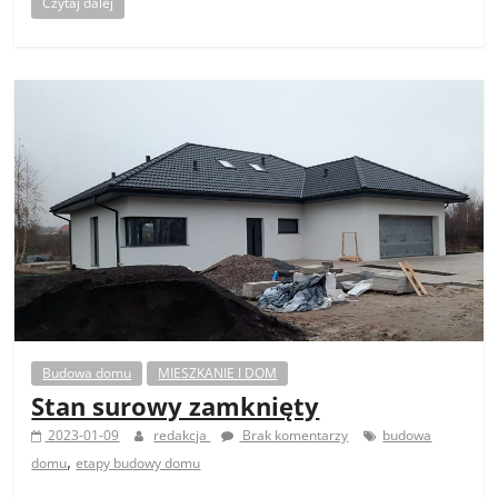
Czytaj dalej
Budowa domu
MIESZKANIE I DOM
Stan surowy zamknięty
2023-01-09
redakcja
Brak komentarzy
budowa
,
domu
etapy budowy domu