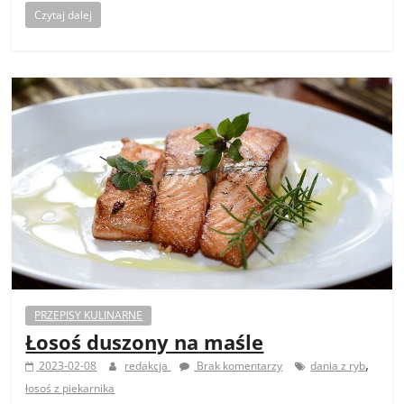
Czytaj dalej
PRZEPISY KULINARNE
Łosoś duszony na maśle
,
2023-02-08
redakcja
Brak komentarzy
dania z ryb
łosoś z piekarnika