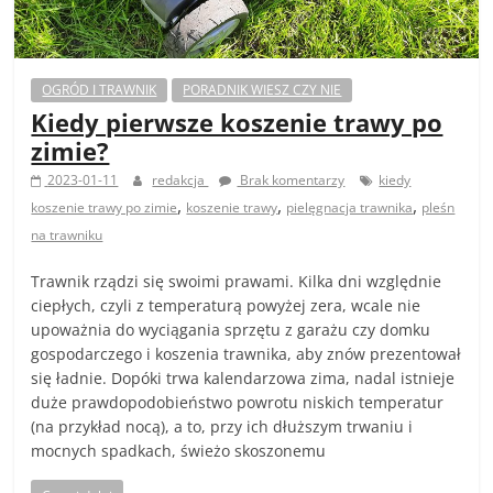
OGRÓD I TRAWNIK
PORADNIK WIESZ CZY NIE
Kiedy pierwsze koszenie trawy po
zimie?
2023-01-11
redakcja
Brak komentarzy
kiedy
,
,
,
koszenie trawy po zimie
koszenie trawy
pielęgnacja trawnika
pleśn
na trawniku
Trawnik rządzi się swoimi prawami. Kilka dni względnie
ciepłych, czyli z temperaturą powyżej zera, wcale nie
upoważnia do wyciągania sprzętu z garażu czy domku
gospodarczego i koszenia trawnika, aby znów prezentował
się ładnie. Dopóki trwa kalendarzowa zima, nadal istnieje
duże prawdopodobieństwo powrotu niskich temperatur
(na przykład nocą), a to, przy ich dłuższym trwaniu i
mocnych spadkach, świeżo skoszonemu