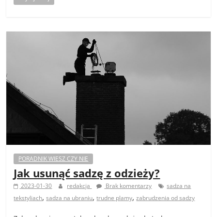
PORADNIK WIESZ CZY NIE
Jak usunąć sadzę z odzieży?
2023-01-30
redakcja
Brak komentarzy
sadza na
,
,
,
tekstyliach
sadza na ubraniu
trudne plamy
zabrudzenia od sadzy