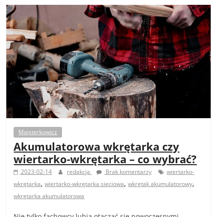
Majsterkowicz
Akumulatorowa wkrętarka czy
wiertarko-wkrętarka – co wybrać?
2023-02-14
redakcja
Brak komentarzy
wiertarko-
,
,
,
wkrętarka
wiertarko-wkrętarka sieciowa
wkrętak akumulatorowy
wkrętarka akumulatorowa
Nie tylko fachowcy lubią otaczać się nowoczesnymi