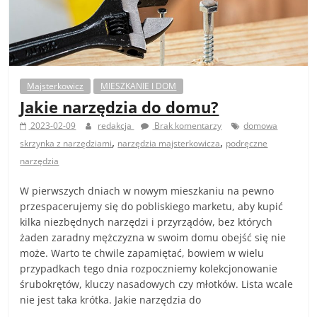
Majsterkowicz
MIESZKANIE I DOM
Jakie narzędzia do domu?
2023-02-09
redakcja
Brak komentarzy
domowa
,
,
skrzynka z narzędziami
narzędzia majsterkowicza
podręczne
narzędzia
W pierwszych dniach w nowym mieszkaniu na pewno
przespacerujemy się do pobliskiego marketu, aby kupić
kilka niezbędnych narzędzi i przyrządów, bez których
żaden zaradny mężczyzna w swoim domu obejść się nie
może. Warto te chwile zapamiętać, bowiem w wielu
przypadkach tego dnia rozpoczniemy kolekcjonowanie
śrubokrętów, kluczy nasadowych czy młotków. Lista wcale
nie jest taka krótka. Jakie narzędzia do