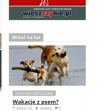
Wrzuć na luz
TURYSTYKA I WYPOCZYNEK
Wakacje z psem?
2023-01-02
redakcja
0