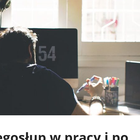
ęgosłup w pracy i po