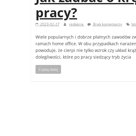
pracy?
2023-02-27
redakcja
Brak komentarzy
bó
Wiele popularnych i dobrze płatnych zawodów zwią
ramach home office. W obu przypadkach narażeni
powoduje, że cierpi nie tylko wzrok czy układ krąż
dolegliwości, które po pracy siedzący tryb życia
Czytaj dalej