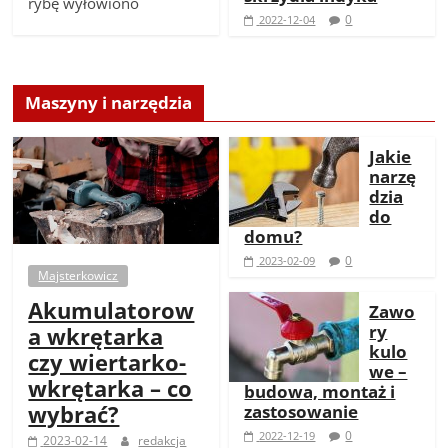
rybę wyłowiono
0
2022-12-04
Maszyny i narzędzia
Jakie
narzę
dzia
do
domu?
0
2023-02-09
Majsterkowicz
Akumulatorow
Zawo
ry
a wkrętarka
kulo
czy wiertarko-
we –
wkrętarka – co
budowa, montaż i
wybrać?
zastosowanie
0
2022-12-19
2023-02-14
redakcja