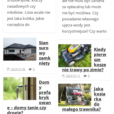
ale nie musi być uznana
nasadowych czy
za opłacalną lub może
młotków. Lista wcale nie
nie być możliwa. Czy
jest taka krótka. Jakie
posiadanie własnego
narzędzia do
ujęcia wody jest
korzystniejsze? Czy warto
Stan
suro
Kiedy
wy
pierw
zamk
sze
nięty
kosze
nie trawy po zimie?
0
2023-01-09
0
2023-01-11
Dom
y
Jaka
prefa
kosia
bryk
rka
owan
do
e – domy tanie czy
małego trawnika?
drogie?