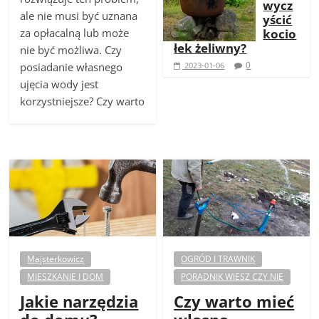
wycz
ale nie musi być uznana
yścić
za opłacalną lub może
kocio
łek żeliwny?
nie być możliwa. Czy
0
posiadanie własnego
2023-01-06
ujęcia wody jest
korzystniejsze? Czy warto
Majsterkowicz
OGRÓD I TRAWNIK
MIESZKANIE I DOM
PORADNIK WIESZ CZY NIE
Jakie narzędzia
Czy warto mieć