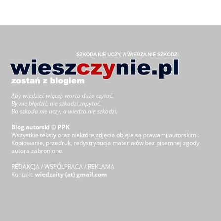
Aby wiedzieć więcej, warto dużo czytać.
By nie błądzić, nie szkodzi zapytać.
Bo szkoda nie uczy, a wiedza nie szkodzi.
Blog autorski © PPK
Wszystkie teksty oraz niektóre zdjęcia objęte są prawami autorskimi.
Kopiowanie, przedruk, redystrybucja materiałów bez pisemnej zgody
autora zabronione.
REDAKCJA / WSPÓŁPRACA / REKLAMA
Kontakt:
wiedzaity (at) gmail.com