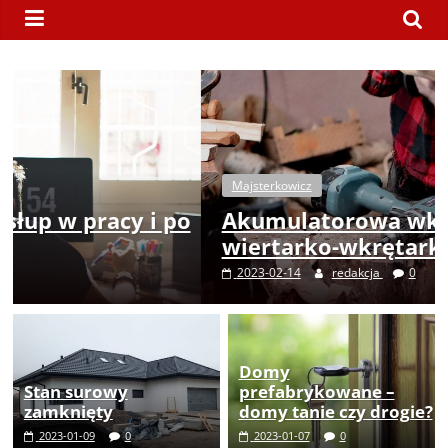
nie
uczy,
a
wiedza
nie
szkodzi.
Majsterkowicz
o
Akumulatorowa wkrętarka czy
wiertarko-wkrętarka – co wybrać?
2023-02-14
redakcja
0
Domy
Stan surowy
prefabrykowane –
zamknięty
domy tanie czy drogie?
2023-01-09
0
2023-01-07
0