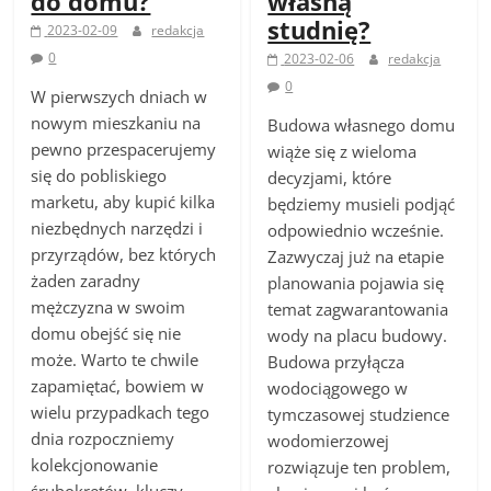
do domu?
własną
studnię?
2023-02-09
redakcja
0
2023-02-06
redakcja
0
W pierwszych dniach w
nowym mieszkaniu na
Budowa własnego domu
pewno przespacerujemy
wiąże się z wieloma
się do pobliskiego
decyzjami, które
marketu, aby kupić kilka
będziemy musieli podjąć
niezbędnych narzędzi i
odpowiednio wcześnie.
przyrządów, bez których
Zazwyczaj już na etapie
żaden zaradny
planowania pojawia się
mężczyzna w swoim
temat zagwarantowania
domu obejść się nie
wody na placu budowy.
może. Warto te chwile
Budowa przyłącza
zapamiętać, bowiem w
wodociągowego w
wielu przypadkach tego
tymczasowej studzience
dnia rozpoczniemy
wodomierzowej
kolekcjonowanie
rozwiązuje ten problem,
śrubokrętów, kluczy