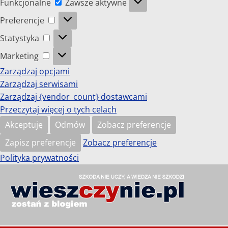
Funkcjonalne
Zawsze aktywne
Preferencje
Preferencje
Statystyka
Statystyka
Marketing
Marketing
Zarządzaj opcjami
Zarządzaj serwisami
Zarządzaj {vendor_count} dostawcami
Przeczytaj więcej o tych celach
Akceptuję
Odmów
Zobacz preferencje
Zapisz preferencje
Zobacz preferencje
Polityka prywatności
Przejdź
do
wieszczynie.pl
treści
Szkoda