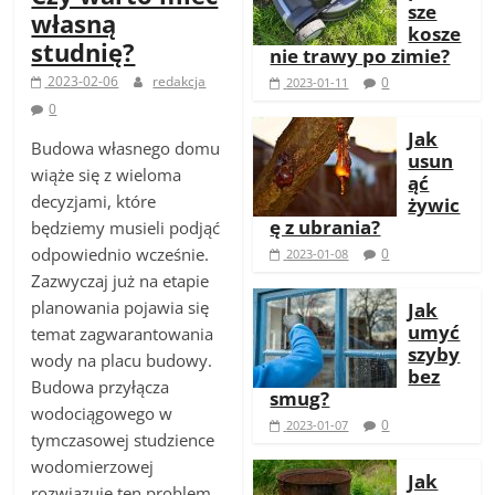
sze
własną
kosze
studnię?
nie trawy po zimie?
2023-02-06
redakcja
0
2023-01-11
0
Jak
Budowa własnego domu
usun
wiąże się z wieloma
ąć
decyzjami, które
żywic
ę z ubrania?
będziemy musieli podjąć
odpowiednio wcześnie.
0
2023-01-08
Zazwyczaj już na etapie
planowania pojawia się
Jak
umyć
temat zagwarantowania
szyby
wody na placu budowy.
bez
Budowa przyłącza
smug?
wodociągowego w
0
2023-01-07
tymczasowej studzience
wodomierzowej
Jak
rozwiązuje ten problem,