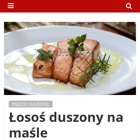
nie
uczy,
a
wiedza
nie
szkodzi.
PRZEPISY KULINARNE
Łosoś duszony na
maśle