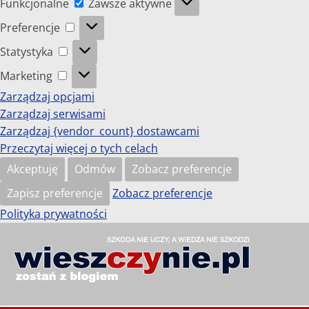
Funkcjonalne
Zawsze aktywne
Preferencje
Preferencje
Statystyka
Statystyka
Marketing
Marketing
Zarządzaj opcjami
Zarządzaj serwisami
Zarządzaj {vendor_count} dostawcami
Przeczytaj więcej o tych celach
Akceptuję
Odmów
Zobacz preferencje
Zapisz preferencje
Zobacz preferencje
Polityka prywatności
Przejdź
do
wieszczynie.pl
treści
Szkoda