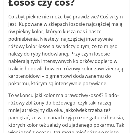
Łosoś czy coś?
Co zbyt piękne nie może być prawdziwe? Coś w tym
jest. Kupowane w sklepach łososie najczęściej mają
ów piękny kolor, którym kuszą nas i nasze
podniebienia. Niestety, najczęściej intensywnie
różowy kolor łososia świadczy o tym, że to mięso
należy do ryby hodowlanej. Przy czym łososie
nabierają tych intensywnych kolorków dopiero w
trakcie hodowli, bowiem różowy kolor zawdzięczają
karotenoidowi – pigmentowi dodawanemu do
pokarmu, którym są intensywnie pożywiane.
To w końcu jaki kolor ma prawdziwy łosoś? Blado-
różowy zbliżony do beżowego, czyli taki raczej
mniej atrakcyjny dla oka. Jakkolwiek trzeba też
pamiętać, że w oceanach żyją różne gatunki łososia,
których kolor też zależy od zjadanego pokarmu. Tak
więc łosoś z oceanu też może mieć różowe mięso.