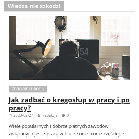
Wiedza nie szkodzi
ZDROWIE I URODA
Jak zadbać o kręgosłup w pracy i po
pracy?
2023-02-27
redakcja
0
Wiele popularnych i dobrze płatnych zawodów
związanych jest z pracą w biurze oraz, coraz częściej, z