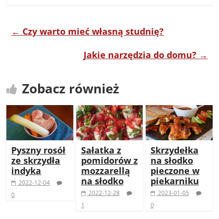
←
Czy warto mieć własną studnię?
Jakie narzędzia do domu?
→
Zobacz również
Pyszny rosół
Sałatka z
Skrzydełka
ze skrzydła
pomidorów z
na słodko
indyka
mozzarellą
pieczone w
na słodko
piekarniku
2022-12-04
2022-12-28
2023-01-05
0
1
0