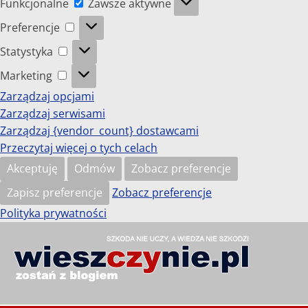
Funkcjonalne
Zawsze aktywne
Preferencje
Preferencje
Statystyka
Statystyka
Marketing
Marketing
Zarządzaj opcjami
Zarządzaj serwisami
Zarządzaj {vendor_count} dostawcami
Przeczytaj więcej o tych celach
Akceptuję
Odmów
Zobacz preferencje
Zapisz preferencje
Zobacz preferencje
Polityka prywatności
Przejdź
do
wieszczynie.pl
treści
Szkoda