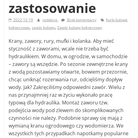
zastosowanie
2022-12-19
redakcja
Brak komentarzy
Kurki kulowe
,
,
kołnierzowe
zawór kulowy
Zawór kulowy kołnierzowy
Krany, zawory, rury, mufki i kolanka. Aby mieć
styczność z zaworami, wcale nie trzeba być
hydraulikiem. W domu, w ogrodzie, w samochodzie
– zawory są wszędzie. Po sezonie zewnętrzne krany
z wodą pozostawiamy otwarte, bowiem przezornie,
chcąc uniknąć rozerwania rur, odcięliśmy dopływ
wody. Jak? Zakręciliśmy odpowiedni zawór. Wielu z
nas przynajmniej raz w życiu wykonało pracę
typową dla hydraulika. Montaż zaworu tzw.
podejścia wody pod zlewem do skomplikowanych
czynności nie należy. Podobnie sprawy się mają z
wymianą kranu ogrodowego czy wodomierza. We
wszystkich tych przypadkach napotkamy popularne