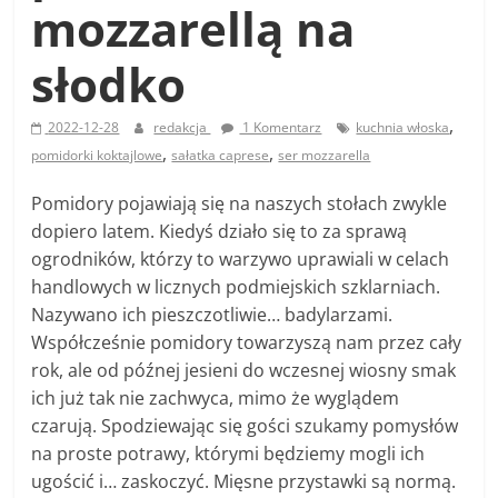
mozzarellą na
słodko
,
2022-12-28
redakcja
1 Komentarz
kuchnia włoska
,
,
pomidorki koktajlowe
sałatka caprese
ser mozzarella
Pomidory pojawiają się na naszych stołach zwykle
dopiero latem. Kiedyś działo się to za sprawą
ogrodników, którzy to warzywo uprawiali w celach
handlowych w licznych podmiejskich szklarniach.
Nazywano ich pieszczotliwie… badylarzami.
Współcześnie pomidory towarzyszą nam przez cały
rok, ale od późnej jesieni do wczesnej wiosny smak
ich już tak nie zachwyca, mimo że wyglądem
czarują. Spodziewając się gości szukamy pomysłów
na proste potrawy, którymi będziemy mogli ich
ugościć i… zaskoczyć. Mięsne przystawki są normą.