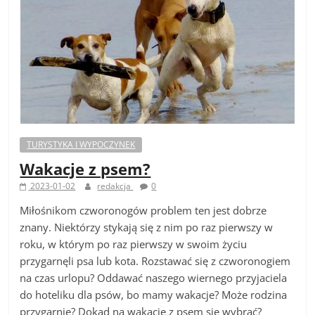
TURYSTYKA I WYPOCZYNEK
Wakacje z psem?
2023-01-02
redakcja
0
Miłośnikom czworonogów problem ten jest dobrze
znany. Niektórzy stykają się z nim po raz pierwszy w
roku, w którym po raz pierwszy w swoim życiu
przygarnęli psa lub kota. Rozstawać się z czworonogiem
na czas urlopu? Oddawać naszego wiernego przyjaciela
do hoteliku dla psów, bo mamy wakacje? Może rodzina
przygarnie? Dokąd na wakacje z psem się wybrać?