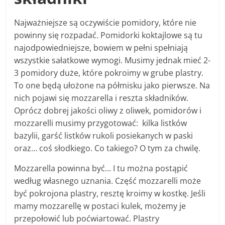
Najważniejsze są oczywiście pomidory, które nie
powinny się rozpadać. Pomidorki koktajlowe są tu
najodpowiedniejsze, bowiem w pełni spełniają
wszystkie sałatkowe wymogi. Musimy jednak mieć 2-
3 pomidory duże, które pokroimy w grube plastry.
To one będą ułożone na półmisku jako pierwsze. Na
nich pojawi się mozzarella i reszta składników.
Oprócz dobrej jakości oliwy z oliwek, pomidorów i
mozzarelli musimy przygotować: kilka listków
bazylii, garść listków rukoli posiekanych w paski
oraz… coś słodkiego. Co takiego? O tym za chwilę.
Mozzarella powinna być… I tu można postąpić
według własnego uznania. Część mozzarelli może
być pokrojona plastry, resztę kroimy w kostkę. Jeśli
mamy mozzarellę w postaci kulek, możemy je
przepołowić lub poćwiartować. Plastry