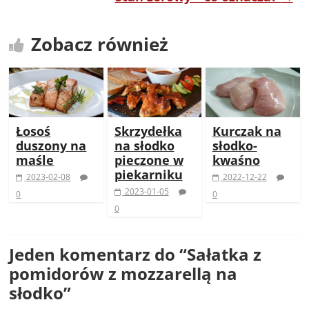
Zobacz również
Łosoś
Skrzydełka
Kurczak na
duszony na
na słodko
słodko-
maśle
pieczone w
kwaśno
piekarniku
2023-02-08
2022-12-22
2023-01-05
0
0
0
Jeden komentarz do “
Sałatka z
pomidorów z mozzarellą na
słodko
”