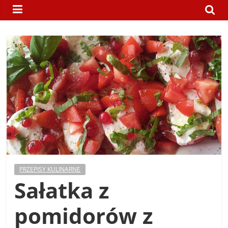
nie
uczy,
a
wiedza
nie
szkodzi.
PRZEPISY KULINARNE
Sałatka z
pomidorów z