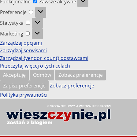
Funkcjonalne
Zawsze aktywne
Preferencje
Preferencje
Statystyka
Statystyka
Marketing
Marketing
Zarządzaj opcjami
Zarządzaj serwisami
Zarządzaj {vendor_count} dostawcami
Przeczytaj więcej o tych celach
Akceptuję
Odmów
Zobacz preferencje
Zapisz preferencje
Zobacz preferencje
Polityka prywatności
Przejdź
do
wieszczynie.pl
treści
Szkoda