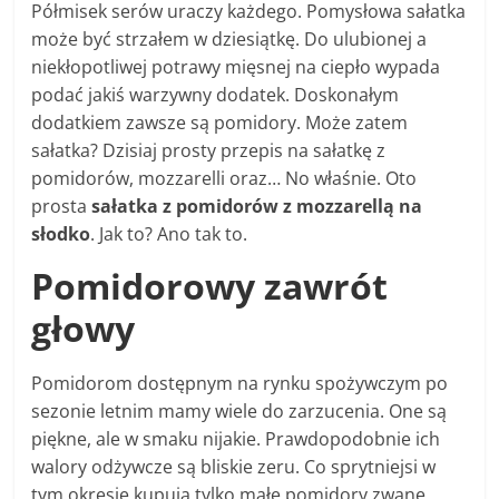
Półmisek serów uraczy każdego. Pomysłowa sałatka
może być strzałem w dziesiątkę. Do ulubionej a
niekłopotliwej potrawy mięsnej na ciepło wypada
podać jakiś warzywny dodatek. Doskonałym
dodatkiem zawsze są pomidory. Może zatem
sałatka? Dzisiaj prosty przepis na sałatkę z
pomidorów, mozzarelli oraz… No właśnie. Oto
prosta
sałatka z pomidorów z mozzarellą na
słodko
. Jak to? Ano tak to.
Pomidorowy zawrót
głowy
Pomidorom dostępnym na rynku spożywczym po
sezonie letnim mamy wiele do zarzucenia. One są
piękne, ale w smaku nijakie. Prawdopodobnie ich
walory odżywcze są bliskie zeru. Co sprytniejsi w
tym okresie kupują tylko małe pomidory zwane