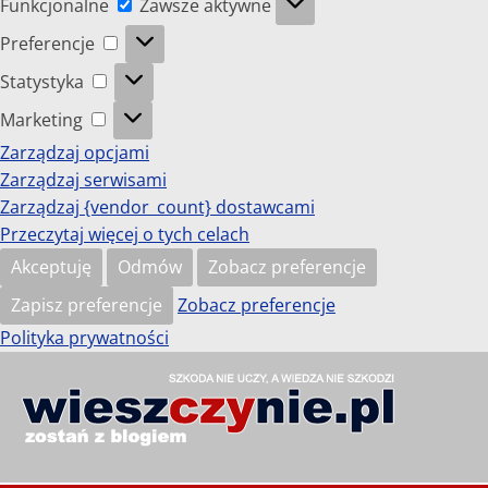
Funkcjonalne
Zawsze aktywne
Preferencje
Preferencje
Statystyka
Statystyka
Marketing
Marketing
Zarządzaj opcjami
Zarządzaj serwisami
Zarządzaj {vendor_count} dostawcami
Przeczytaj więcej o tych celach
Akceptuję
Odmów
Zobacz preferencje
Zapisz preferencje
Zobacz preferencje
Polityka prywatności
Przejdź
do
wieszczynie.pl
treści
Szkoda