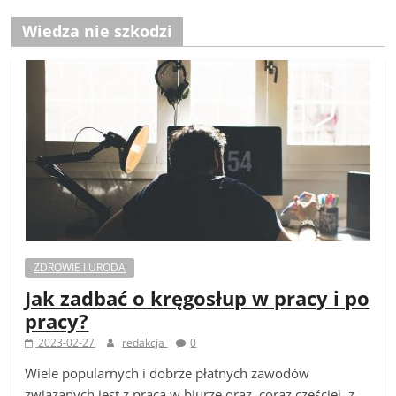
Wiedza nie szkodzi
ZDROWIE I URODA
Jak zadbać o kręgosłup w pracy i po
pracy?
2023-02-27
redakcja
0
Wiele popularnych i dobrze płatnych zawodów
związanych jest z pracą w biurze oraz, coraz częściej, z