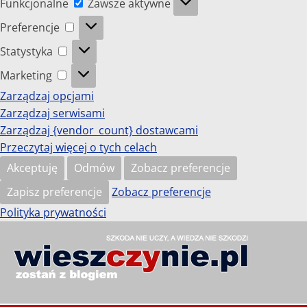
Funkcjonalne
Zawsze aktywne
Preferencje
Preferencje
Statystyka
Statystyka
Marketing
Marketing
Zarządzaj opcjami
Zarządzaj serwisami
Zarządzaj {vendor_count} dostawcami
Przeczytaj więcej o tych celach
Akceptuję
Odmów
Zobacz preferencje
Zapisz preferencje
Zobacz preferencje
Polityka prywatności
Przejdź
do
wieszczynie.pl
treści
Szkoda