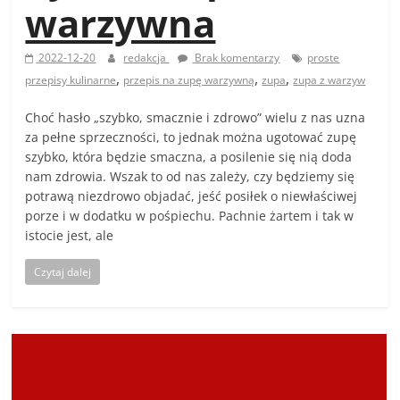
warzywna
2022-12-20
redakcja
Brak komentarzy
proste
,
,
,
przepisy kulinarne
przepis na zupę warzywną
zupa
zupa z warzyw
Choć hasło „szybko, smacznie i zdrowo” wielu z nas uzna
za pełne sprzeczności, to jednak można ugotować zupę
szybko, która będzie smaczna, a posilenie się nią doda
nam zdrowia. Wszak to od nas zależy, czy będziemy się
potrawą niezdrowo objadać, jeść posiłek o niewłaściwej
porze i w dodatku w pośpiechu. Pachnie żartem i tak w
istocie jest, ale
Czytaj dalej