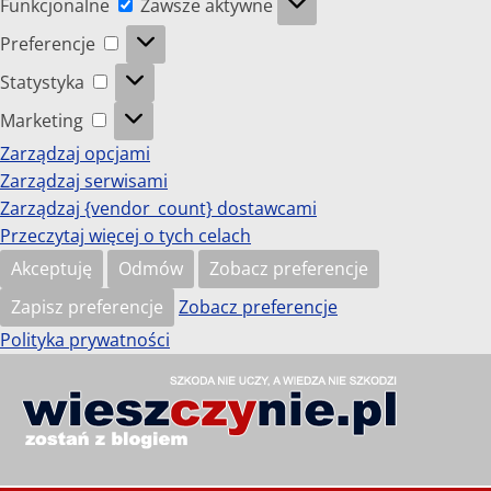
Funkcjonalne
Zawsze aktywne
Preferencje
Preferencje
Statystyka
Statystyka
Marketing
Marketing
Zarządzaj opcjami
Zarządzaj serwisami
Zarządzaj {vendor_count} dostawcami
Przeczytaj więcej o tych celach
Akceptuję
Odmów
Zobacz preferencje
Zapisz preferencje
Zobacz preferencje
Polityka prywatności
Przejdź
do
wieszczynie.pl
treści
Szkoda