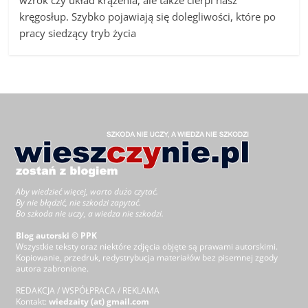
kręgosłup. Szybko pojawiają się dolegliwości, które po
pracy siedzący tryb życia
Aby wiedzieć więcej, warto dużo czytać.
By nie błądzić, nie szkodzi zapytać.
Bo szkoda nie uczy, a wiedza nie szkodzi.
Blog autorski © PPK
Wszystkie teksty oraz niektóre zdjęcia objęte są prawami autorskimi.
Kopiowanie, przedruk, redystrybucja materiałów bez pisemnej zgody
autora zabronione.
REDAKCJA / WSPÓŁPRACA / REKLAMA
Kontakt:
wiedzaity (at) gmail.com