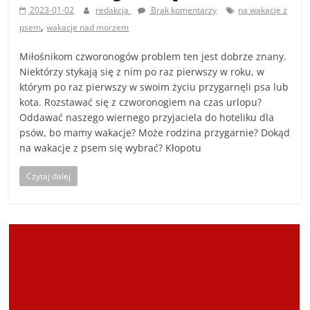
2023-01-02
redakcja
Brak komentarzy
na wakacje z
,
psem
wakacje nad morzem
Miłośnikom czworonogów problem ten jest dobrze znany.
Niektórzy stykają się z nim po raz pierwszy w roku, w
którym po raz pierwszy w swoim życiu przygarnęli psa lub
kota. Rozstawać się z czworonogiem na czas urlopu?
Oddawać naszego wiernego przyjaciela do hoteliku dla
psów, bo mamy wakacje? Może rodzina przygarnie? Dokąd
na wakacje z psem się wybrać? Kłopotu
Czytaj dalej