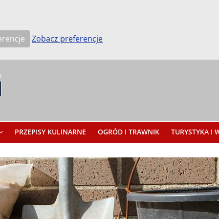
erencje
Zobacz preferencje
PRZEPISY KULINARNE
OGRÓD I TRAWNIK
TURYSTYKA I