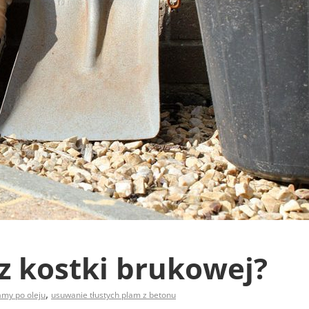
 z kostki brukowej?
,
amy po oleju
usuwanie tłustych plam z betonu