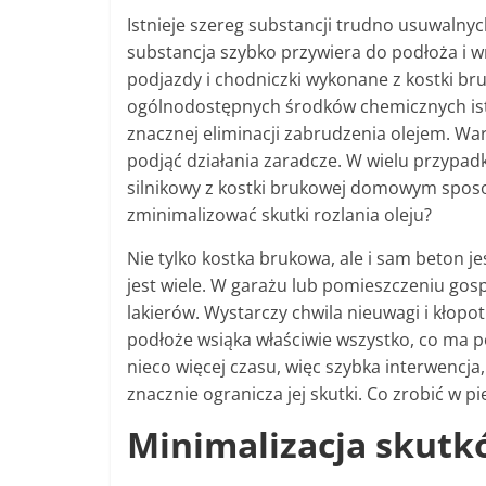
Istnieje szereg substancji trudno usuwalnych 
substancja szybko przywiera do podłoża i w
podjazdy i chodniczki wykonane z kostki br
ogólnodostępnych środków chemicznych ist
znacznej eliminacji zabrudzenia olejem. Wa
podjąć działania zaradcze. W wielu przypadk
silnikowy z kostki brukowej domowym sposo
zminimalizować skutki rozlania oleju?
Nie tylko kostka brukowa, ale i sam beton 
jest wiele. W garażu lub pomieszczeniu go
lakierów. Wystarczy chwila nieuwagi i kło
podłoże wsiąka właściwie wszystko, co ma po
nieco więcej czasu, więc szybka interwencja,
znacznie ogranicza jej skutki. Co zrobić w pi
Minimalizacja skutk