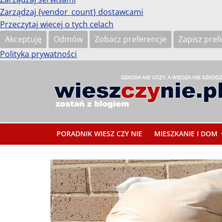
Zarządzaj {vendor_count} dostawcami
Przeczytaj więcej o tych celach
Akceptuję
Odmów
Zobacz preferencje
Zapisz pref
Polityka prywatności
Przejdź
do
treści
wieszczynie.pl
Szkoda
nie
PORADNIK WIESZ CZY NIE
MIESZKANIE I DOM
uczy,
a
wiedza
nie
szkodzi.