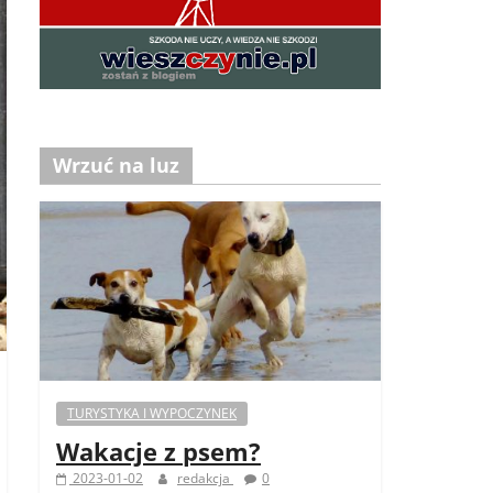
Wrzuć na luz
TURYSTYKA I WYPOCZYNEK
Wakacje z psem?
2023-01-02
redakcja
0