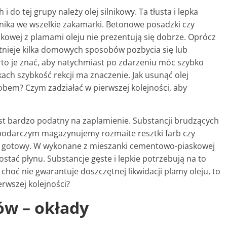
i do tej grupy należy olej silnikowy. Ta tłusta i lepka
nika we wszelkie zakamarki. Betonowe posadzki czy
ukowej z plamami oleju nie prezentują się dobrze. Oprócz
nieje kilka domowych sposobów pozbycia się lub
rto je znać, aby natychmiast po zdarzeniu móc szybko
ach szybkość rekcji ma znaczenie. Jak usunąć olej
bem? Czym zadziałać w pierwszej kolejności, aby
jest bardzo podatny na zaplamienie. Substancji brudzących
spodarczym magazynujemy rozmaite resztki farb czy
pot gotowy. W wykonane z mieszanki cementowo-piaskowej
stać płynu. Substancje gęste i lepkie potrzebują na to
 choć nie gwarantuje doszczętnej likwidacji plamy oleju, to
erwszej kolejności?
ów – okłady